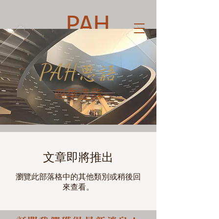
PAH
PAH
思語
​四季造詣
文章即將推出
瀏覽此部落格中的其他類別或稍後回
來查看。