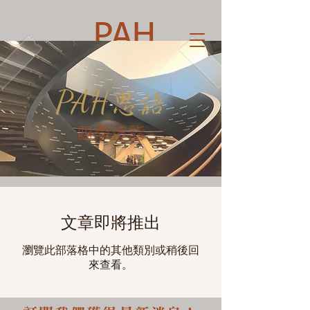
PAH
PAH
思語
​四季造詣
文章即將推出
瀏覽此部落格中的其他類別或稍後回
來查看。