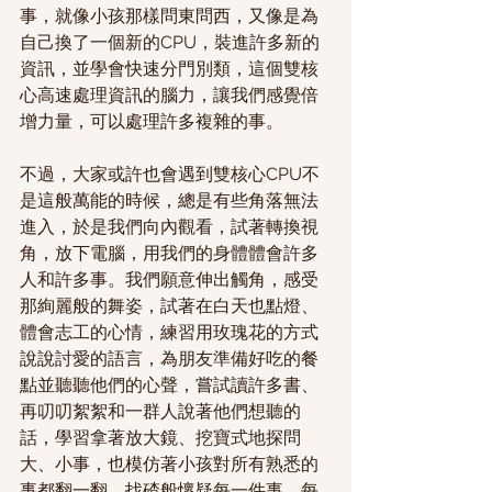
事，就像小孩那樣問東問西，又像是為
自己換了一個新的CPU，裝進許多新的
資訊，並學會快速分門別類，這個雙核
心高速處理資訊的腦力，讓我們感覺倍
增力量，可以處理許多複雜的事。
不過，大家或許也會遇到雙核心CPU不
是這般萬能的時候，總是有些角落無法
進入，於是我們向內觀看，試著轉換視
角，放下電腦，用我們的身體體會許多
人和許多事。我們願意伸出觸角，感受
那絢麗般的舞姿，試著在白天也點燈、
體會志工的心情，練習用玫瑰花的方式
說說討愛的語言，為朋友準備好吃的餐
點並聽聽他們的心聲，嘗試讀許多書、
再叨叨絮絮和一群人說著他們想聽的
話，學習拿著放大鏡、挖寶式地探問
大、小事，也模仿著小孩對所有熟悉的
事都翻一翻、找碴般懷疑每一件事、每