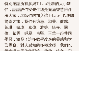
特別感謝所有參與T-Lab社群的大小夥
伴，謝謝許伯安先生總是充滿智慧陪伴
著大家，老師們的加入讓T-Lab可以開展
驚奇之旅，我們有憶慈、淑菁、健銘、
黃琪、毓瓊、嘉偉、雅婷、嬿卉、國
偉、紫雲、錚易、甫堅、玉華一起共同
學習，激發了許多教學改進的靈感和對
己覺察、對人感知的多種途徑；我們也
很幸運有天使的幫忙，欣欣、綺文、宋
昱、宜霖、琴雯、沛萱、明潔、心慈、
怡潓、郁姍、柳如、聿珊，因為這些天
使，這本書才有機會完成。
獻上這本書給所有想要幫助自己、幫助
同伴的老師！
來源：
修改自師說新語作者序 
https://eshop.ntnu.edu.tw/product/
師說新語：t-lab實踐社群共創協作教練