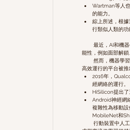
Wartman
的能力。
綜上所述，根據
行類似人類的功
	最近，AI和機器學習被廣泛研究應用於行動裝置，旨在提高演算品質並為新的應用創造可
能性，例如面部解鎖
	然而，機器學習需要巨大的計算能力來進行複雜的訓練和學習。為解決這個問題，一些
高效運行的平台被推
2016年，Qua
經網絡的運行。
HiSilicon
Android神
複雜性為移動設備
MobileNet
	行動裝置中人工智慧的技術發展將行動教育（mobile education）提升到更高的水平，