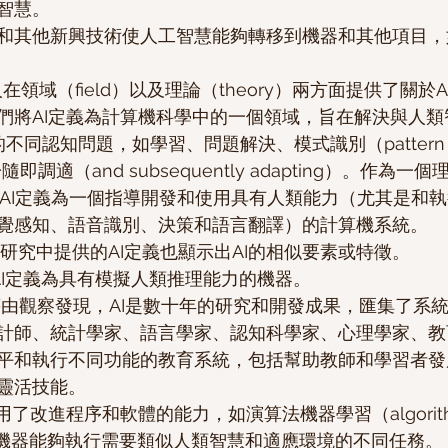
智慧。
和其他新興技術使人工智慧能夠轉移到機器和其他項目，
將AI定義為計算機科學中的一個領域，旨在解決與人類智慧
）相關的不同認知問題，如學習、問題解決、模式識別（pattern
並於隨即調適（and subsequently adapting）。作為一
等人則將AI定義為一個指導開發和使用具有人類能力（尤其是和
覺感知、語音識別、決策和語言翻譯）的計算機系統。
他研究中提供的AI定義也顯示出AI的相似要素或特徵。
將AI定義為具有模擬人類推理能力的機器。
kova藉由觀察發現，AI是數十年的研究和開發成果，匯集了
計師、統計學家、語言學家、認知科學家、心理學家、教
平和執行不同功能的教育系統，包括幫助教師和學習者發
靈活技能。
了改進程序和軟體的能力，如演算法機器學習（algorithmic
），使機器能夠執行需要類似人類智慧和適應環境的不同任務。