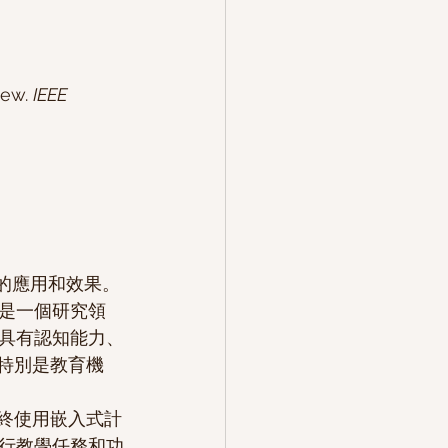
iew. 
IEEE 
中的應用和效果。
是一個研究領
具有認知能力、
特別是教育機
終使用嵌入式計
行教學任務和功