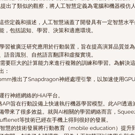
等人也提出了類似的觀察，將人工智慧定義為電腦和機器模仿
這些定義和描述，人工智慧涵蓋了開發具有一定智慧水平
能，包括認知、學習、決策和適應環境。
、語音識別、自然語言翻譯和虛擬實境。
出：
lcomm推出了Snapdragon神經處理引擎，以加速使用G
提出了運行神經網絡的HiAI平台。
經網絡API旨在行動設備上快速執行機器學習模型。此API透
帶來了很多效益。就與AI相關的學習網絡而言，Squeez
和Shufflenet等技術已經在手機上得到很好的發展。