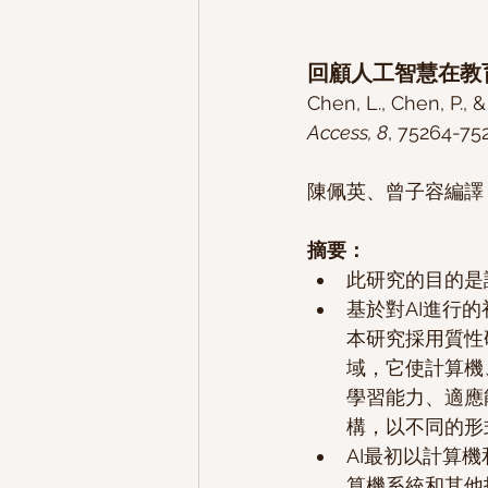
回顧人工智慧在教
Chen, L., Chen, P., & 
Access, 8
, 75264-75
陳佩英、曾子容編譯 （2
摘要：
此研究的目的是
基於對AI進行
本研究採用質性
域，它使計算機
學習能力、適應
構，以不同的形
AI最初以計算
算機系統和其他