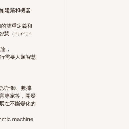
如建築和機器
（human 
 
個理論，
執行需要人類智慧
系統設計師、數據
育專家等，開發
展在不斷變化的
 machine 