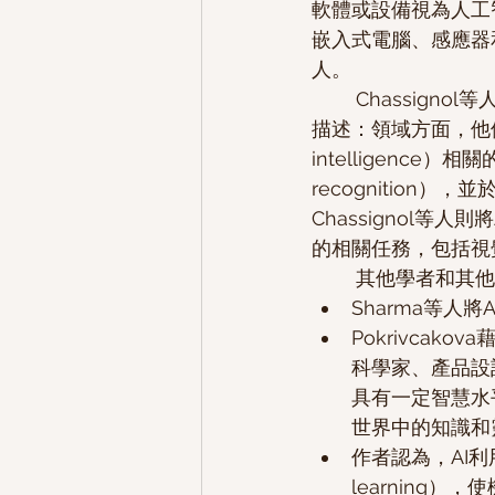
軟體或設備視為人工
嵌入式電腦、感應器
人。
	Chassignol等人在領域（field）以及理論（theory）兩方面提供了關於AI的雙重定義和
描述：領域方面，他們
intelligence
recognition），
Chassignol
的相關任務，包括視
	其他學者和其
Sharma等人
Pokrivca
科學家、產品設
具有一定智慧水
世界中的知識和
作者認為，AI利用
learning