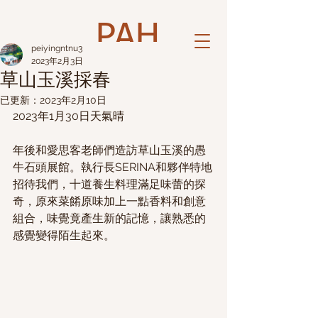
PAH
peiyingntnu3
2023年2月3日
草山玉溪採春
已更新：
2023年2月10日
2023年1月30日天氣晴
年後和愛思客老師們造訪草山玉溪的愚
牛石頭展館。執行長SERINA和夥伴特地
招待我們，十道養生料理滿足味蕾的探
奇，原來菜餚原味加上一點香料和創意
組合，味覺竟產生新的記憶，讓熟悉的
感覺變得陌生起來。