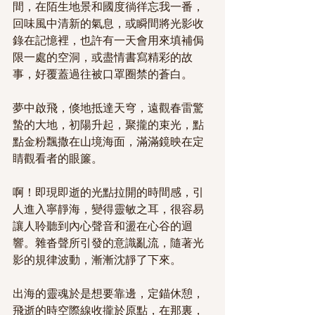
間，在陌生地景和國度徜徉忘我一番，
回味風中清新的氣息，或瞬間將光影收
錄在記憶裡，也許有一天會用來填補侷
限一處的空洞，或盡情書寫精彩的故
事，好覆蓋過往被口罩圈禁的蒼白。
夢中啟飛，倏地抵達天穹，遠觀春雷驚
蟄的大地，初陽升起，聚攏的束光，點
點金粉飄撒在山境海面，滿滿鏡映在定
睛觀看者的眼簾。
啊！即現即逝的光點拉開的時間感，引
人進入寧靜海，變得靈敏之耳，很容易
讓人聆聽到內心聲音和盪在心谷的迴
響。雜沓聲所引發的意識亂流，隨著光
影的規律波動，漸漸沈靜了下來。
出海的靈魂於是想要靠邊，定錨休憩，
飛逝的時空際線收攏於原點，在那裏，